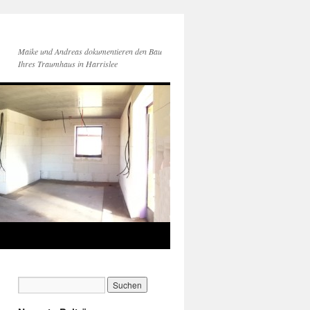
Maike und Andreas dokumentieren den Bau
Ihres Traumhaus in Harrislee