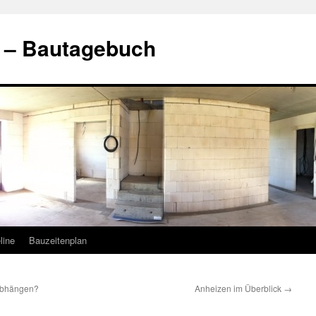
t – Bautagebuch
line
Bauzeitenplan
 abhängen?
Anheizen im Überblick
→