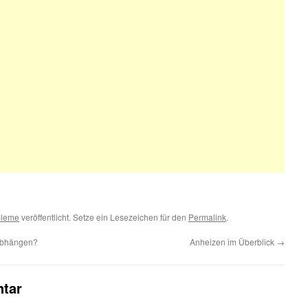
bleme
veröffentlicht. Setze ein Lesezeichen für den
Permalink
.
 abhängen?
Anheizen im Überblick
→
tar