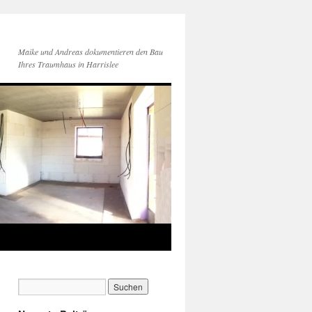
Maike und Andreas dokumentieren den Bau
Ihres Traumhaus in Harrislee