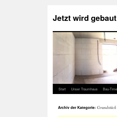
Zum
Inhalt
Jetzt wird gebau
springen
Start
Unser Traumhaus
Bau-Time
Grundstück
Archiv der Kategorie: