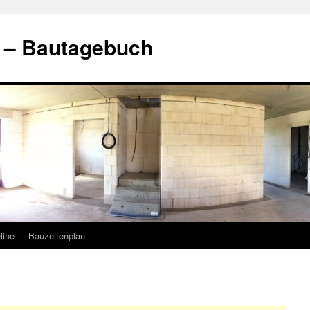
t – Bautagebuch
line
Bauzeitenplan