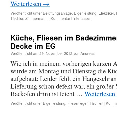
Weiterlesen
→
Veröffentlicht unter
Belüftungsanlage
,
Eigenleistung
,
Elektriker
,
Tischler
,
Zimmermann
|
Kommentar hinterlassen
Küche, Fliesen im Badezimme
Decke im EG
Veröffentlicht am
29. November 2012
von
Andreas
Wie ich in meinem vorherigen kurzen A
wurde am Montag und Dienstag die Küch
aufgebaut: Leider fehlt ein Hängeschrank
Lieferung schon defekt war, ein großer 
Backofen drin) ist leicht …
Weiterlesen
Veröffentlicht unter
Eigenleistung
,
Fliesenleger
,
Tischler
|
Kommen