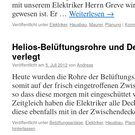
mit unserem Elektriker Herrn Greve wir
gewesen ist. Er …
Weiterlesen
→
Veröffentlicht unter
Elektriker
,
Hausbau
,
Maurer
,
Planung
|
Komm
Helios-Belüftungsrohre und 
verlegt
Veröffentlicht am
5. Juli 2012
von
Andreas
Heute wurden die Rohre der Belüftungs
somit auf der frisch eingetroffenen Zwi
so dass diese morgen mit eingeschüttet
Zeitgleich haben die Elektriker alle Dec
diese ebenfalls mit in der Zwischendec
Veröffentlicht unter
Belüftungsanlage
,
Elektriker
,
Hausbau
,
Plan
hinterlassen