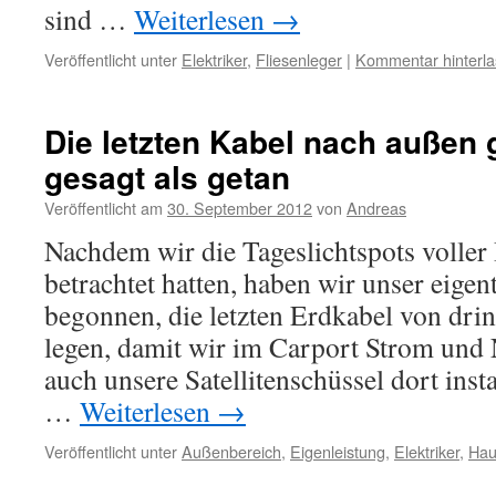
sind …
Weiterlesen
→
Veröffentlicht unter
Elektriker
,
Fliesenleger
|
Kommentar hinterl
Die letzten Kabel nach außen g
gesagt als getan
Veröffentlicht am
30. September 2012
von
Andreas
Nachdem wir die Tageslichtspots voller
betrachtet hatten, haben wir unser eigen
begonnen, die letzten Erdkabel von dri
legen, damit wir im Carport Strom und
auch unsere Satellitenschüssel dort inst
…
Weiterlesen
→
Veröffentlicht unter
Außenbereich
,
Eigenleistung
,
Elektriker
,
Hau