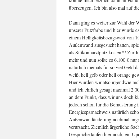
konnte mich letztlich dann an Han
überzeugen. Ich bin also mal auf di
Dann ging es weiter zur Wahl der
unserer Putzfarbe und hier wurde es
einem Helligkeitsbezugswert von 10
Außenwand ausgesucht hatten, spiel
als Silikonharztputz kosten!!! Zur 
mehr und nun sollte es 6.100 € nur 
natürlich niemals für so viel Gel
weiß, hell gelb oder hell orange ge
Hier wurden wir also irgendwie nic
und ich ehrlich gesagt maximal 2.00
an dem Punkt, dass wir uns doch k
jedoch schon für die Bemusterung in
Energiesparnachweis natürlich sch
Außenwandänderung nochmal angepa
verursacht. Ziemlich ärgerliche Sach
Gespräche laufen hier noch, ein Up