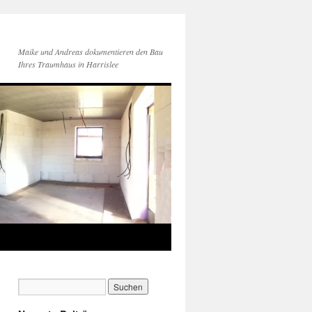
Maike und Andreas dokumentieren den Bau
Ihres Traumhaus in Harrislee