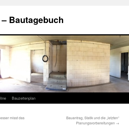
t – Bautagebuch
line
Bauzeitenplan
messer misst das
Bauantrag, Statik und die „letzten“
Planungsvorbereitungen
→