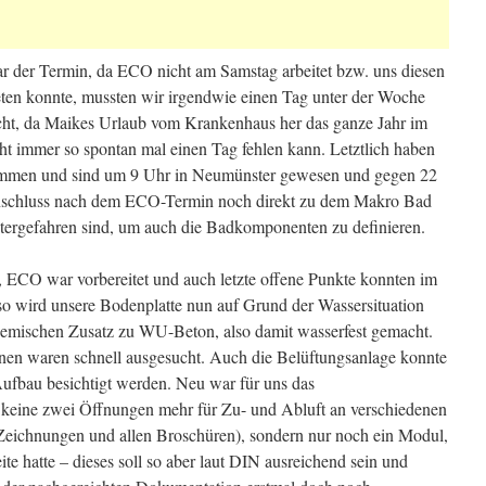
r der Termin, da ECO nicht am Samstag arbeitet bzw. uns diesen
en konnte, mussten wir irgendwie einen Tag unter der Woche
eicht, da Maikes Urlaub vom Krankenhaus her das ganze Jahr im
cht immer so spontan mal einen Tag fehlen kann. Letztlich haben
kommen und sind um 9 Uhr in Neumünster gewesen und gegen 22
nschluss nach dem ECO-Termin noch direkt zu dem Makro Bad
tergefahren sind, um auch die Badkomponenten zu definieren.
en, ECO war vorbereitet und auch letzte offene Punkte konnten im
so wird unsere Bodenplatte nun auf Grund der Wassersituation
emischen Zusatz zu WU-Beton, also damit wasserfest gemacht.
nen waren schnell ausgesucht. Auch die Belüftungsanlage konnte
ufbau besichtigt werden. Neu war für uns das
keine zwei Öffnungen mehr für Zu- und Abluft an verschiedenen
Zeichnungen und allen Broschüren), sondern nur noch ein Modul,
te hatte – dieses soll so aber laut DIN ausreichend sein und