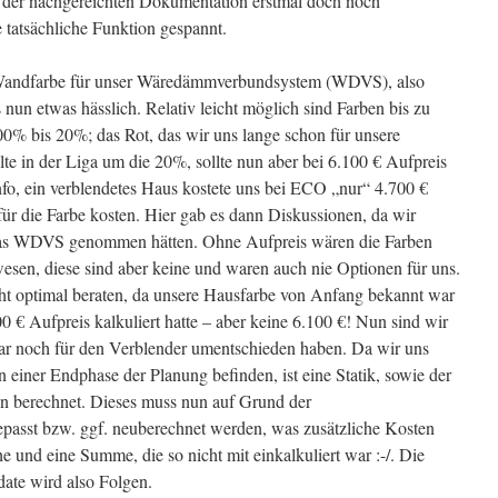
d der nachgereichten Dokumentation erstmal doch noch
e tatsächliche Funktion gespannt.
 Wandfarbe für unser Wäredämmverbundsystem (WDVS), also
 nun etwas hässlich. Relativ leicht möglich sind Farben bis zu
0% bis 20%; das Rot, das wir uns lange schon für unsere
te in der Liga um die 20%, sollte nun aber bei 6.100 € Aufpreis
Info, ein verblendetes Haus kostete uns bei ECO „nur“ 4.700 €
für die Farbe kosten. Hier gab es dann Diskussionen, da wir
d das WDVS genommen hätten. Ohne Aufpreis wären die Farben
wesen, diese sind aber keine und waren auch nie Optionen für uns.
ht optimal beraten, da unsere Hausfarbe von Anfang bekannt war
0 € Aufpreis kalkuliert hatte – aber keine 6.100 €! Nun sind wir
lar noch für den Verblender umentschieden haben. Da wir uns
 einer Endphase der Planung befinden, ist eine Statik, sowie der
on berechnet. Dieses muss nun auf Grund der
sst bzw. ggf. neuberechnet werden, was zusätzliche Kosten
e und eine Summe, die so nicht mit einkalkuliert war :-/. Die
date wird also Folgen.