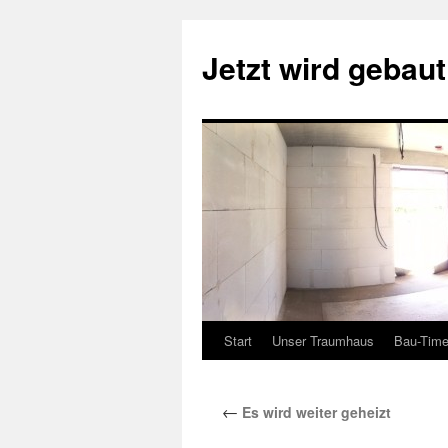
Zum
Inhalt
Jetzt wird gebau
springen
Start
Unser Traumhaus
Bau-Time
←
Es wird weiter geheizt