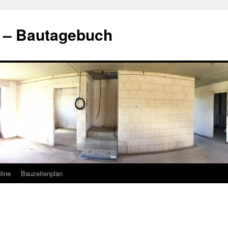
t – Bautagebuch
line
Bauzeitenplan