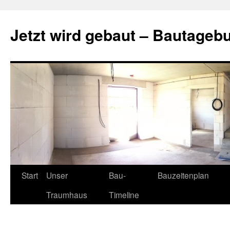
Zum
Inhalt
Jetzt wird gebaut – Bautageb
springen
Start
Unser
Bau-
Bauzeitenplan
Traumhaus
Timeline